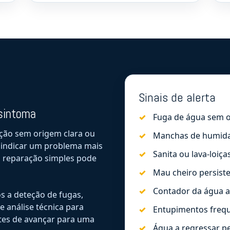
Sinais de alerta
 sintoma
Fuga de água sem o
ação sem origem clara ou
Manchas de humida
 indicar um problema mais
Sanita ou lava-loiç
a reparação simples pode
Mau cheiro persist
Contador da água 
s a deteção de fugas,
e análise técnica para
Entupimentos freq
tes de avançar para uma
Água a regressar pe