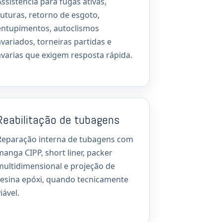
Assistência para fugas ativas,
ruturas, retorno de esgoto,
entupimentos, autoclismos
avariados, torneiras partidas e
avarias que exigem resposta rápida.
Reabilitação de tubagens
Reparação interna de tubagens com
manga CIPP, short liner, packer
multidimensional e projeção de
resina epóxi, quando tecnicamente
iável.