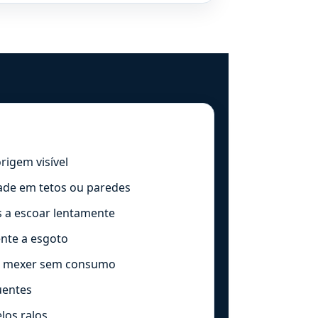
rigem visível
de em tetos ou paredes
as a escoar lentamente
ente a esgoto
a mexer sem consumo
uentes
los ralos