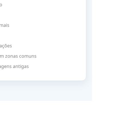
o
amais
rações
em zonas comuns
agens antigas