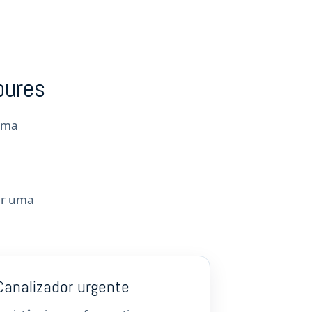
oures
 uma
ar uma
Canalizador urgente