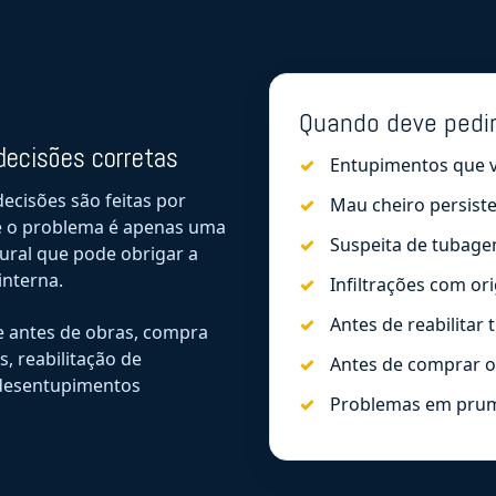
Quando deve pedi
decisões corretas
Entupimentos que 
ecisões são feitas por
Mau cheiro persist
se o problema é apenas uma
Suspeita de tubage
tural que pode obrigar a
interna.
Infiltrações com o
Antes de reabilitar
e antes de obras, compra
, reabilitação de
Antes de comprar o
 desentupimentos
Problemas em pru