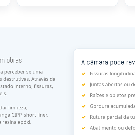
em obras
A câmara pode rev
ra perceber se uma
Fissuras longitudina
 destrutivas. Através da
Juntas abertas ou 
stado interno, fissuras,
eis.
Raízes e objetos pr
Gordura acumulad
ar limpeza,
ga CIPP, short liner,
Rutura parcial da 
 resina epóxi.
Abatimento ou def