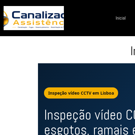
Inicial
Inspeção vídeo CCTV em Lisboa
Inspeção vídeo C
esgotos, ramais