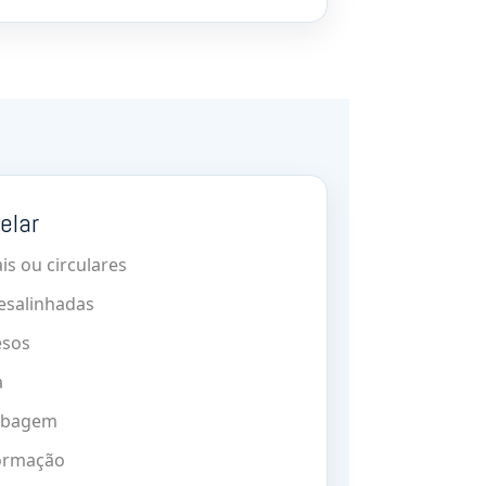
elar
is ou circulares
desalinhadas
esos
a
tubagem
ormação