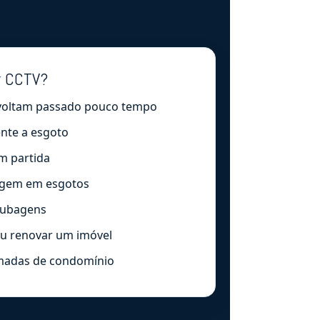
r CCTV?
voltam passado pouco tempo
ente a esgoto
m partida
rigem em esgotos
 tubagens
u renovar um imóvel
madas de condomínio